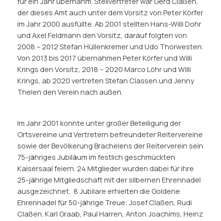
für ein Jahr übernahm. Stellvertreter war Gerd Claßen,
der dieses Amt auch unter dem Vorsitz von Peter Körfer
im Jahr 2000 ausfüllte. Ab 2001 stellten Hans-Willi Dohr
und Axel Feldmann den Vorsitz, darauf folgten von
2008 – 2012 Stefan Hüllenkremer und Udo Thorwesten.
Von 2013 bis 2017 übernahmen Peter Körfer und Willi
Krings den Vorsitz, 2018 – 2020 Marco Löhr und Willi
Krings, ab 2020 vertreten Stefan Classen und Jenny
Thelen den Verein nach außen.
Im Jahr 2001 konnte unter großer Beteiligung der
Ortsvereine und Vertretern befreundeter Reitervereine
sowie der Bevölkerung Brachelens der Reiterverein sein
75-jähriges Jubiläum im festlich geschmückten
Kaisersaal feiern. 24 Mitglieder wurden dabei für ihre
25-jährige Mitgliedschaft mit der silbernen Ehrennadel
ausgezeichnet. 8 Jubilare erhielten die Goldene
Ehrennadel für 50-jährige Treue: Josef Claßen, Rudi
Claßen. Karl Graab, Paul Harren, Anton Joachims, Heinz